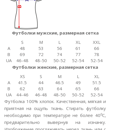
Футболки мужские, размерная сетка
S
M
L
XL
XXL
A
48
53
56
61
66
B
69
72
74
77
78
UA
46-48
48-50
50-52
52-54
52-54
Футболки женские, размерная сетка
XS
S
M
L
XL
A
41.5
44
46.5
49
51.5
B
62
63
64
65
66
UA
44-46
46-48
48-50
50-52
52-54
Футболка 100% хлопок. Качественная, мягкая и
приятная на ощупь ткань. Стирать футболку
0
необходимо при температуре не более 40
С,
предварительно вывернув на изнанку.
Изображение проглаживать через ткань или с