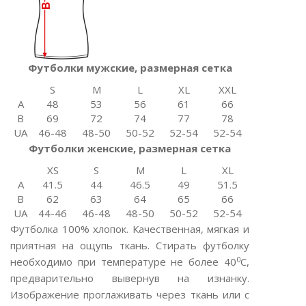
Футболки мужские, размерная сетка
S
M
L
XL
XXL
A
48
53
56
61
66
B
69
72
74
77
78
UA
46-48
48-50
50-52
52-54
52-54
Футболки женские, размерная сетка
XS
S
M
L
XL
A
41.5
44
46.5
49
51.5
B
62
63
64
65
66
UA
44-46
46-48
48-50
50-52
52-54
Футболка 100% хлопок. Качественная, мягкая и
приятная на ощупь ткань. Стирать футболку
0
необходимо при температуре не более 40
С,
предварительно вывернув на изнанку.
Изображение проглаживать через ткань или с