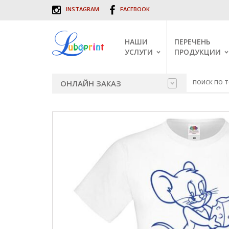
INSTAGRAM
FACEBOOK
НАШИ
ПЕРЕЧЕНЬ
УСЛУГИ
ПРОДУКЦИИ
ПЕЧАТЬ ВИЗИТОК
КАЛЕНДАРИ 2019
КО
ОНЛАЙН ЗАКАЗ
ВИ
ПЕЧАТЬ НА ФУТБОЛКАХ
ДИПЛОМЫ И
СЕРТИФИКАТЫ Н
ПЕЧАТЬ НА ХОЛСТЕ
МЕТАЛЛЕ
ФУТБОЛКИ
БЕЛЫЕ ЧА
ПЕЧАТЬ НА ЧАШКАХ
ЛИСТОВКИ, ФЛА
ЦВЕТНЫЕ 
ЦИФРОВАЯ ПЕЧАТЬ
ЧАШКИ
ОТКРЫТКИ
ЧАШКИ-Х
ШИРОКОФОРМАТНАЯ
ЭТИКЕТКИ НА
ПАЗЛЫ
ПЕЧАТЬ
ШАМПАНСКОЕ
ЗОЛОТЫЕ
ПЕЧАТЬ ПАЗЛОВ
ФИРМЕННЫЕ БЛА
СЕРЕБРЯН
ХОЛСТЫ
ПЕЧАТЬ НА ДИСКАХ CD,
ФОТО НА ДОКУ
Я ЛЮБЛЮ
DVD
КАЛЕНДАРИ
ТРЕБОВАНИЯ К
ПЕЧАТЬ ФОТОГРАФИЙ
МАКЕТАМ
ПОСТЕРЫ
ПОСЛЕПЕЧАТНАЯ
ОБРАБОТКА