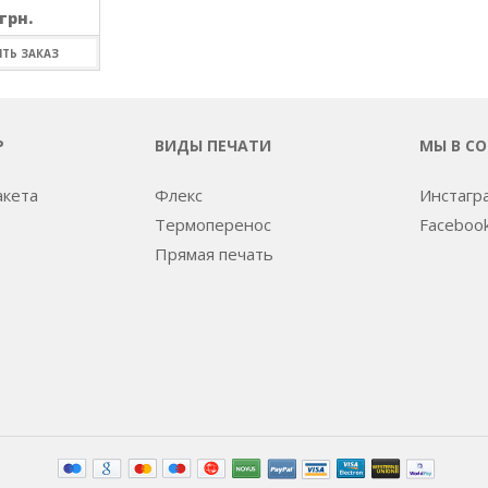
грн.
ТЬ ЗАКАЗ
Р
ВИДЫ ПЕЧАТИ
МЫ В С
акета
Флекс
Инстагр
Термоперенос
Faceboo
Прямая печать