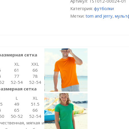
Артикул:
TST012-00024-01
Категория:
футболки
Метки:
tom and jerry
,
мульт
размерная сетка
XL
XXL
6
61
66
4
77
78
52
52-54
52-54
размерная сетка
M
L
XL
.5
49
51.5
4
65
66
50
50-52
52-54
чественная, мягкая и