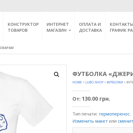
КОНСТРУКТОР
ИНТЕРНЕТ
ОПЛАТА И
КОНТАКТЫ
ТОВАРОВ
МАГАЗИН
ДОСТАВКА
ГРАФИК Р
ГЛАВНАЯ
НСТРУКТОР
КАЛЕНДАРИ 2019 ПО
ЗИТОК
АКЦИИ
КОРЗИНА ЗАКАЗОВ
А
ОФОРМИТЬ ЗАКАЗ
ШКИ
МОЙ АККАУНТ
НАСЕЛЕННЫЙ ПУНКТ
ЕРА
ЧАШКИ
ФУТБОЛКА «ДЖЕРИ
АМЕЛЕОНЫ
HOME
>
LUBO-SHOP
>
ФУТБОЛКИ
> ФУТ
 ЧАШКИ
НКИ
ЫЕ ЧАШКИ
130.00
грн.
От:
МЕНТЫ
Тип печати:
термоперенос
.
Изменить макет
или
сменит