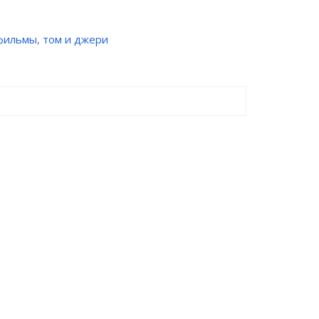
фильмы
,
том и джери