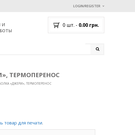
LOGIN/REGISTER
У МЕНЯ УЖЕ ЕСТЬ АККАУН
 И
0 шт.
-
0.00
грн.
Username or email address
*
АБОТЫ
Password
*
Lost password?
», ТЕРМОПЕРЕНОС
NEW CUSTOMER ?
Sign up
БОЛКА «ДЖЕРИ», ТЕРМОПЕРЕНОС
ь товар для печати
.