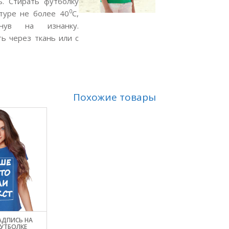
ь. Стирать футболку
0
туре не более 40
С,
рнув на изнанку.
ь через ткань или с
Похожие товары
АДПИСЬ НА
УТБОЛКЕ