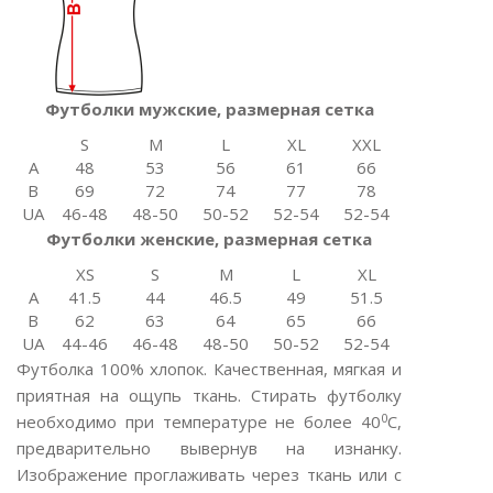
Футболки мужские, размерная сетка
S
M
L
XL
XXL
A
48
53
56
61
66
B
69
72
74
77
78
UA
46-48
48-50
50-52
52-54
52-54
Футболки женские, размерная сетка
XS
S
M
L
XL
A
41.5
44
46.5
49
51.5
B
62
63
64
65
66
UA
44-46
46-48
48-50
50-52
52-54
Футболка 100% хлопок. Качественная, мягкая и
приятная на ощупь ткань. Стирать футболку
0
необходимо при температуре не более 40
С,
предварительно вывернув на изнанку.
Изображение проглаживать через ткань или с