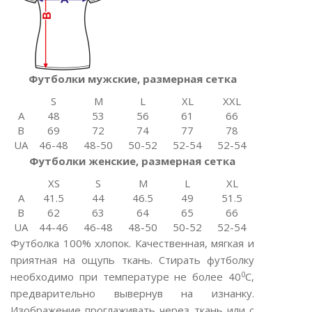
Футболки мужские, размерная сетка
S
M
L
XL
XXL
A
48
53
56
61
66
B
69
72
74
77
78
UA
46-48
48-50
50-52
52-54
52-54
Футболки женские, размерная сетка
XS
S
M
L
XL
A
41.5
44
46.5
49
51.5
B
62
63
64
65
66
UA
44-46
46-48
48-50
50-52
52-54
Футболка 100% хлопок. Качественная, мягкая и
приятная на ощупь ткань. Стирать футболку
0
необходимо при температуре не более 40
С,
предварительно вывернув на изнанку.
Изображение проглаживать через ткань или с