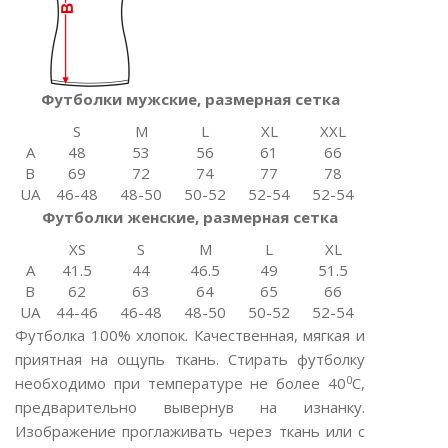
Футболки мужские, размерная сетка
S
M
L
XL
XXL
A
48
53
56
61
66
B
69
72
74
77
78
UA
46-48
48-50
50-52
52-54
52-54
Футболки женские, размерная сетка
XS
S
M
L
XL
A
41.5
44
46.5
49
51.5
B
62
63
64
65
66
UA
44-46
46-48
48-50
50-52
52-54
Футболка 100% хлопок. Качественная, мягкая и
приятная на ощупь ткань. Стирать футболку
0
необходимо при температуре не более 40
С,
предварительно вывернув на изнанку.
Изображение проглаживать через ткань или с